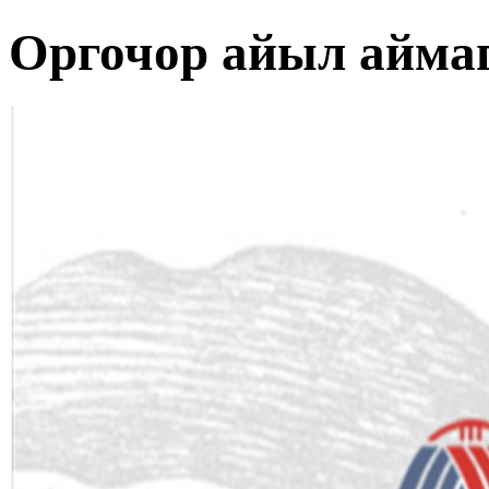
Оргочор айыл айма