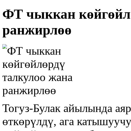
ФТ чыккан көйгөйл
ранжирлөө
Тогуз-Булак айылында аяр
өткөрүлдү, ага катышууч