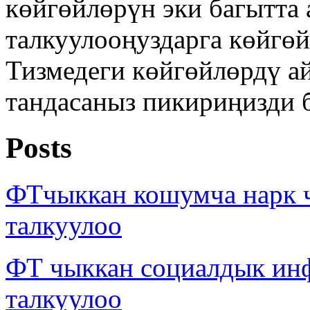
көйгөйлөрүн эки багытта 
талкуулооңуздарга көйгөй
Тизмедеги көйгөйлөрдү а
тандасаныз пикириңизди 
Posts
ФТчыккан кошумча нарк
талкуулоо
ФТ чыккан социалдык ин
талкуулоо