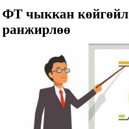
ФТ чыккан көйгөйл
ранжирлөө