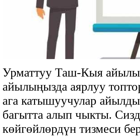
Урматтуу Таш-Кыя айылы
айылыңызда аярлуу топто
ага катышуучулар айылды
багытта алып чыкты. Сизд
көйгөйлөрдүн тизмеси бер