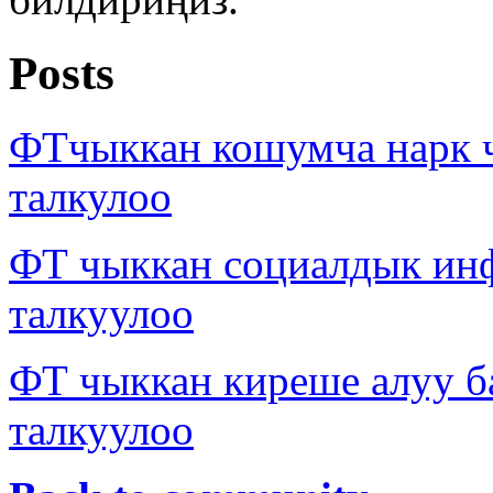
Posts
ФТчыккан кошумча нарк
талкулоо
ФТ чыккан социалдык ин
талкуулоо
ФТ чыккан киреше алуу б
талкуулоо