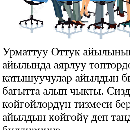
Урматтуу Оттук айылыны
айылында аярлуу топтордо
катышуучулар айылдын би
багытта алып чыкты. Сиз
көйгөйлөрдүн тизмеси бер
айылдын көйгөйү деп тан
билдириңиз.