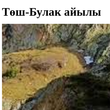
Төш-Булак айылы