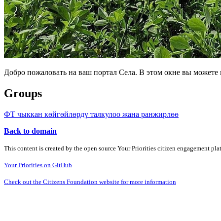
Добро пожаловать на ваш портал Села. В этом окне вы может
Groups
ФТ чыккан көйгөйлөрдү талкулоо жана ранжирлөө
Back to domain
This content is created by the open source Your Priorities citizen engagement pl
Your Priorities on GitHub
Check out the Citizens Foundation website for more information