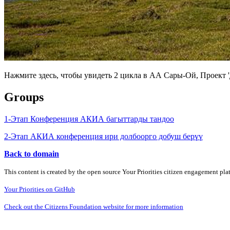
Нажмите здесь, чтобы увидеть 2 цикла в АА Сары-Ой, Проект 
Groups
1-Этап Конференция АКИА багыттарды тандоо
2-Этап АКИА конференция ири долбоорго добуш берүү
Back to domain
This content is created by the open source Your Priorities citizen engagement pl
Your Priorities on GitHub
Check out the Citizens Foundation website for more information