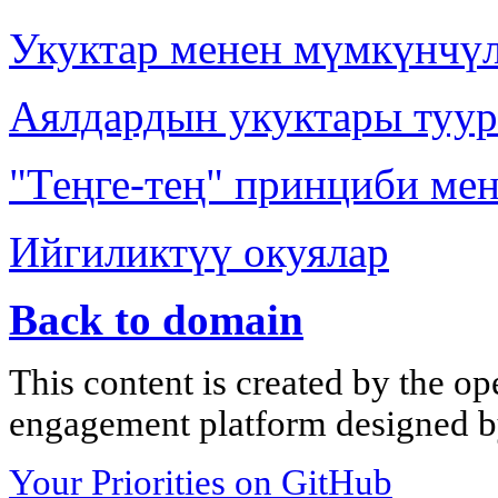
Укуктар менен мүмкүнчүл
Аялдардын укуктары туур
"Теңге-тең" принциби ме
Ийгиликтүү окуялар
Back to domain
This content is created by the op
engagement platform designed by
Your Priorities on GitHub