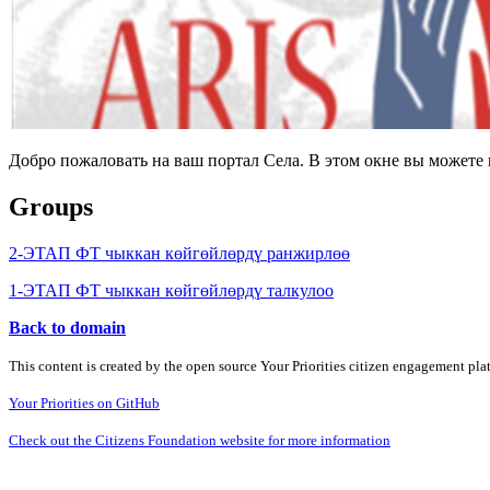
Добро пожаловать на ваш портал Села. В этом окне вы может
Groups
2-ЭТАП ФТ чыккан көйгөйлөрдү ранжирлөө
1-ЭТАП ФТ чыккан көйгөйлөрдү талкулоо
Back to domain
This content is created by the open source Your Priorities citizen engagement pl
Your Priorities on GitHub
Check out the Citizens Foundation website for more information