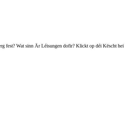
uerg fest? Wat sinn Är Léisungen dofir? Klickt op déi Këscht hei