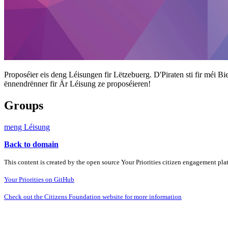
Proposéier eis deng Léisungen fir Lëtzebuerg. D'Piraten sti fir méi Bi
ënnendrënner fir Är Léisung ze proposéieren!
Groups
meng Léisung
Back to domain
This content is created by the open source Your Priorities citizen engagement pl
Your Priorities on GitHub
Check out the Citizens Foundation website for more information