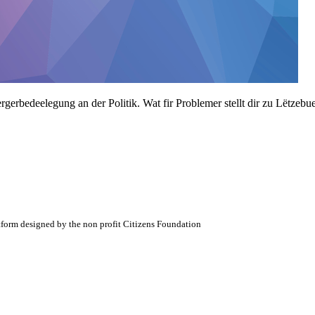
ergerbedeelegung an der Politik. Wat fir Problemer stellt dir zu Lëtzeb
atform designed by the non profit Citizens Foundation